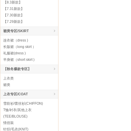
【8.3新款】
【7.31新款】
【7.30新款】
【7.29新款】
裙类专区/SKIRT
连衣裙（dress )
长版裙（long skirt ）
礼服裙(dress )
半身裙（short skirt )
【秋冬爆款专区】
上衣类
裙类
上衣专区/COAT
雪纺衫/蕾丝衫(CHIFFON)
T恤/衬衣/其他上衣
(TEE/BLOUSE)
情侶裝
针织/毛衣(KNIT)