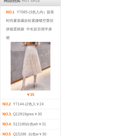
商品热卖
HOT SALE
NO.1
Y7085-(3色入内）甜美
时尚夏装爆款松紧腰镂空蕾丝
拼接蛋糕裙 中长款百褶半身
裙
￥35
NO.2
Y7144-(2色入￥24
NO.3
Q12919gree￥30
NO.4
S12180白色wh￥31
NO.5
Q15286 白色w￥30