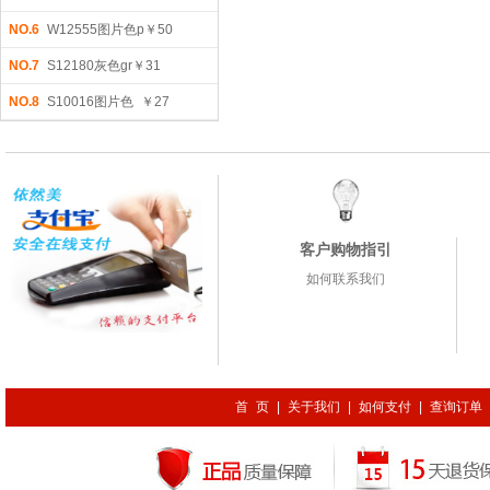
NO.6
W12555图片色p￥50
NO.7
S12180灰色gr￥31
NO.8
S10016图片色 ￥27
客户购物指引
如何联系我们
首 页
|
关于我们
|
如何支付
|
查询订单