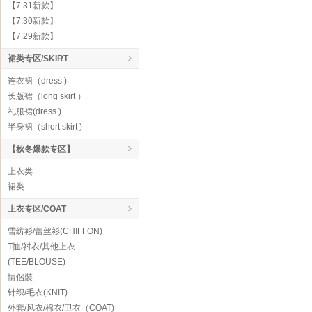
【7.31新款】
【7.30新款】
【7.29新款】
裙类专区/SKIRT
连衣裙（dress )
长版裙（long skirt ）
礼服裙(dress )
半身裙（short skirt )
【秋冬爆款专区】
上衣类
裙类
上衣专区/COAT
雪纺衫/蕾丝衫(CHIFFON)
T恤/衬衣/其他上衣
(TEE/BLOUSE)
情侶裝
针织/毛衣(KNIT)
外套/风衣/棉衣/卫衣（COAT)