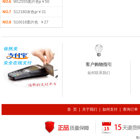
NO.6
W12555图片色p￥50
NO.7
S12180灰色gr￥31
NO.8
S10016图片色 ￥27
客户购物指引
如何联系我们
首 页
|
关于我们
|
如何支付
|
查询订单
粤