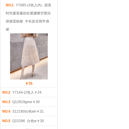
NO.1
Y7085-(3色入内）甜美
时尚夏装爆款松紧腰镂空蕾丝
拼接蛋糕裙 中长款百褶半身
裙
￥35
NO.2
Y7144-(2色入￥24
NO.3
Q12919gree￥30
NO.4
S12180白色wh￥31
NO.5
Q15286 白色w￥30