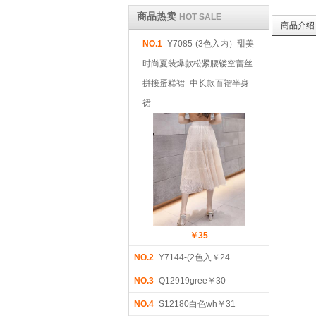
商品热卖
HOT SALE
商品介绍
NO.1
Y7085-(3色入内）甜美
时尚夏装爆款松紧腰镂空蕾丝
拼接蛋糕裙 中长款百褶半身
裙
￥35
NO.2
Y7144-(2色入￥24
NO.3
Q12919gree￥30
NO.4
S12180白色wh￥31