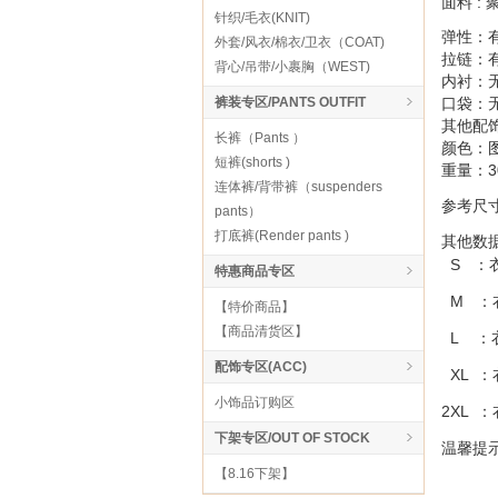
面料 :
针织/毛衣(KNIT)
弹性：
外套/风衣/棉衣/卫衣（COAT)
拉链：
背心/吊带/小裹胸（WEST)
内衬：
裤装专区/PANTS OUTFIT
口袋：
其他配
长裤（Pants ）
颜色：
短裤(shorts )
重量：3
连体裤/背带裤（suspenders
参考尺寸：
pants）
打底裤(Render pants )
其他数
S ：
特惠商品专区
M ：
【特价商品】
【商品清货区】
L ：
配饰专区(ACC)
XL ：
小饰品订购区
2XL ：
下架专区/OUT OF STOCK
温馨提
【8.16下架】