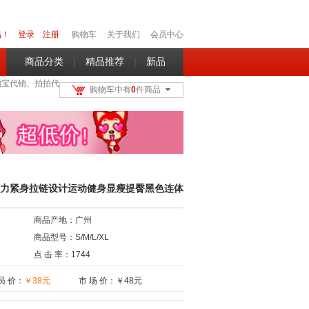
临！
登录
注册
购物车
关于我们
会员中心
商品分类
|
精品推荐
|
新品
淘宝代销、拍拍代
购物车中有
0
件商品
尚弹力紧身拉链设计运动健身显瘦提臀黑色连体
商品产地：
广州
商品型号：
S/M/L/XL
点 击 率：
1744
员 价：
￥38元
市 场 价：￥
48
元