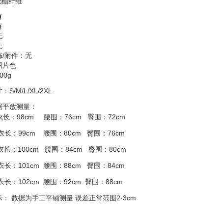
 聚酯纤维
有
有
无
无
饰/附件：无
图片色
00g
S/M/L/XL/2XL
据平放测量：
衣长：98cm
腰
围：76cm 臀围
：72cm
衣长：99cm
腰
围：80cm
臀
围
：76cm
衣长：100cm
腰
围：84cm
臀
围
：80cm
衣长：101cm
腰
围：88cm
臀
围
：84cm
衣长：102cm
腰
围：92cm
臀
围
：88cm
示： 数据为手工平铺测量 误差正常范围
2-3cm