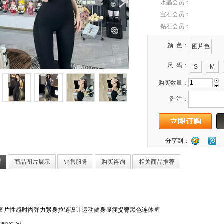
水晶会员：
宝石会员：
钻石会员：
颜 色：
图片色
尺 码：
S
M
购买数量：
备 注：
分享到：
绍
商品图片展示
销售服务
购买咨询
相关商品推荐
97-图片性感时尚弹力紧身拉链设计运动健身显瘦提臀黑色连体
裤