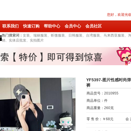
您好，欢迎光
联系我们
快速订购
帮助中心
会员中心
会员社区
热门搜索词：
女装、瑞丽服装、昕微服装、日韩服装、台湾服装、马来西亚服装、
销、实体店批发、实拍图片
YF5397-图片性感时
裤
商品货号：
2010955
商品单位：
件
商品重量：
260
克
零 售 价：￥
68
元
会 