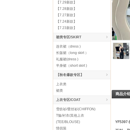
【7.29新款】
【7.28新款】
【7.27新款】
【7.24新款】
【7.23新款】
裙类专区/SKIRT
连衣裙（dress )
长版裙（long skirt ）
礼服裙(dress )
半身裙（short skirt )
【秋冬爆款专区】
上衣类
裙类
商品介
上衣专区/COAT
雪纺衫/蕾丝衫(CHIFFON)
T恤/衬衣/其他上衣
(TEE/BLOUSE)
YF53
情侶裝