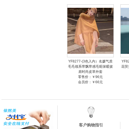
YF8277-(3色入内）名媛气质
YF
毛毛领系带飘带感毛呢保暖披
花荧
肩时尚皮草外套
零售价：￥96元
会员价：￥66元
客户购物指引