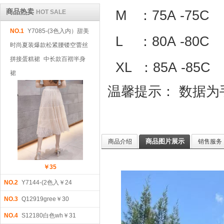
商品热卖
M ：
75A
-75
HOT SALE
NO.1
Y7085-(3色入内）甜美
L ：80
A
-80
时尚夏装爆款松紧腰镂空蕾丝
拼接蛋糕裙 中长款百褶半身
XL ：85
A
-85
裙
温馨提示： 数据为
商品图片展示
商品介绍
销售服务
￥35
NO.2
Y7144-(2色入￥24
NO.3
Q12919gree￥30
NO.4
S12180白色wh￥31