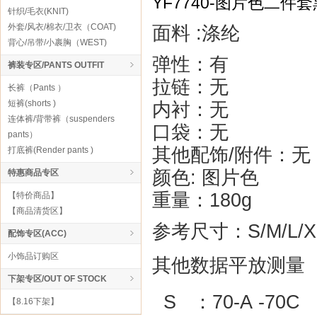
YF7740-图片色二
针织/毛衣(KNIT)
外套/风衣/棉衣/卫衣（COAT)
面料 :涤纶
背心/吊带/小裹胸（WEST)
弹性：有
裤装专区/PANTS OUTFIT
拉链：无
长裤（Pants ）
短裤(shorts )
内衬：无
连体裤/背带裤（suspenders
口袋：无
pants）
其他配饰/附件：无
打底裤(Render pants )
颜色: 图片色
特惠商品专区
重量：180g
【特价商品】
【商品清货区】
参考尺寸：S/M/L/X
配饰专区(ACC)
小饰品订购区
其他数据平放测量
下架专区/OUT OF STOCK
S ：70-A
-70
【8.16下架】