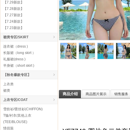
【7.29新款】
【7.28新款】
【7.27新款】
【7.24新款】
【7.23新款】
裙类专区/SKIRT
连衣裙（dress )
长版裙（long skirt ）
礼服裙(dress )
半身裙（short skirt )
【秋冬爆款专区】
上衣类
裙类
商品介绍
商品图片展示
销售服务
上衣专区/COAT
雪纺衫/蕾丝衫(CHIFFON)
T恤/衬衣/其他上衣
(TEE/BLOUSE)
情侶裝