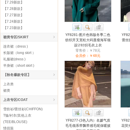
【7.29新款】
【7.28新款】
【7.27新款】
【7.24新款】
【7.23新款】
YF8281-图片色韩版冬季二色
YF8
裙类专区/SKIRT
纺织开叉宽松大码显瘦海军领
蕾丝
设计针织毛衣上衣
连衣裙（dress )
零售价：￥78元
长版裙（long skirt ）
会员价：￥48元
礼服裙(dress )
半身裙（short skirt )
【秋冬爆款专区】
上衣类
裙类
上衣专区/COAT
雪纺衫/蕾丝衫(CHIFFON)
T恤/衬衣/其他上衣
YF8277-(3色入内）名媛气质
YF8
(TEE/BLOUSE)
毛毛领系带飘带感毛呢保暖披
花荧
情侶裝