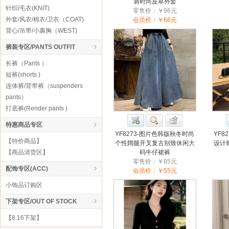
肩时尚皮草外套
针织/毛衣(KNIT)
零售价：￥96元
外套/风衣/棉衣/卫衣（COAT)
会员价：￥66元
背心/吊带/小裹胸（WEST)
裤装专区/PANTS OUTFIT
长裤（Pants ）
短裤(shorts )
连体裤/背带裤（suspenders
pants）
打底裤(Render pants )
特惠商品专区
YF8273-图片色韩版秋冬时尚
YF8
【特价商品】
个性阔腿开叉复古别致休闲大
设计
【商品清货区】
码牛仔裙裤
零售价：￥85元
配饰专区(ACC)
会员价：￥55元
小饰品订购区
下架专区/OUT OF STOCK
【8.16下架】