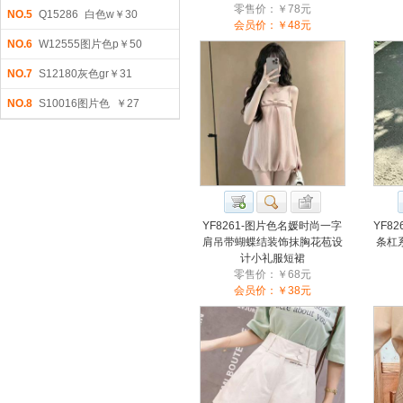
零售价：￥78元
NO.5
Q15286 白色w￥30
会员价：￥48元
NO.6
W12555图片色p￥50
NO.7
S12180灰色gr￥31
NO.8
S10016图片色 ￥27
YF8261-图片色名媛时尚一字
YF8
肩吊带蝴蝶结装饰抹胸花苞设
条杠
计小礼服短裙
零售价：￥68元
会员价：￥38元