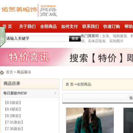
首 页
关于我们
全部商品
如何支付
联系我们
快速订购
帮助
热门搜索词：
女装、瑞丽服装、
销、实体店批发、实拍图片
首页
>
商品展示
商品目录
首 页
->
全部商品
每日新款/NEW
当
【8.5新款】
【8.4新款】
【8.3新款】
【7.31新款】
【7.30新款】