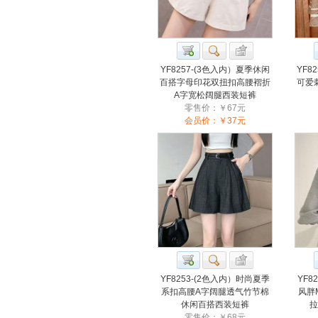
YF8257-(3色入内）夏季休闲
YF8
百搭字母印花双扭扣高腰褶折
可爱
A字宽松阔腿西装短裤
零售价：￥67元
会员价：￥37元
YF8253-(2色入内）时尚夏季
YF8
系扣高腰A字阔腿透气竹节棉
风胖
休闲百搭西装短裤
拉
零售价：￥68元