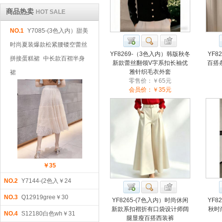
商品热卖
HOT SALE
NO.1
Y7085-(3色入内）甜美
时尚夏装爆款松紧腰镂空蕾丝
YF8269-（3色入内）韩版秋冬
YF8
拼接蛋糕裙 中长款百褶半身
新款蕾丝翻领V字系扣长袖优
百搭
雅针织毛衣外套
裙
零售价：￥65元
会员价：￥35元
￥35
NO.2
Y7144-(2色入￥24
NO.3
Q12919gree￥30
YF8265-(7色入内）时尚休闲
YF8
新款系扣褶折有口袋设计师阔
秋时
NO.4
S12180白色wh￥31
腿显瘦百搭西装裤