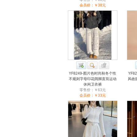
会员价：￥38元
YF8249-图片色时尚秋冬个性
YF8
不规则字母印花阔脚直筒运动
风收
休闲卫衣裤
零售价：￥63元
会员价：￥33元