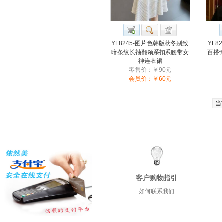
YF8245-图片色韩版秋冬别致
YF8
暗条纹长袖翻领系扣系腰带女
百搭
神连衣裙
零售价：￥90元
会员价：￥60元
当
客户购物指引
如何联系我们