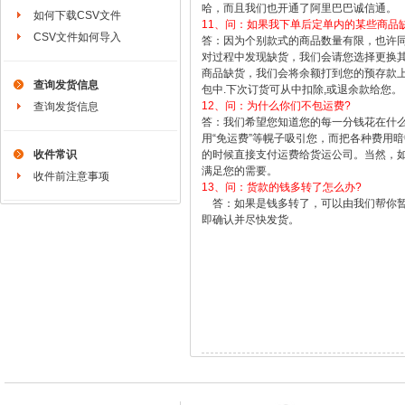
哈，而且我们也开通了阿里巴巴诚信通。
如何下载CSV文件
11、问：如果我下单后定单内的某些商品
CSV文件如何导入
答：因为个别款式的商品数量有限，也许
对过程中发现缺货，我们会请您选择更换
商品缺货，我们会将余额打到您的预存款上
查询发货信息
包中.下次订货可从中扣除,或退余款给您
12、问：为什么你们不包运费?
查询发货信息
答：我们希望您知道您的每一分钱花在什
用“免运费”等幌子吸引您，而把各种费用
收件常识
的时候直接支付运费给货运公司。当然，
满足您的需要。
收件前注意事项
13、问：货款的钱多转了怎么办?
答：如果是钱多转了，可以由我们帮你暂
即确认并尽快发货。