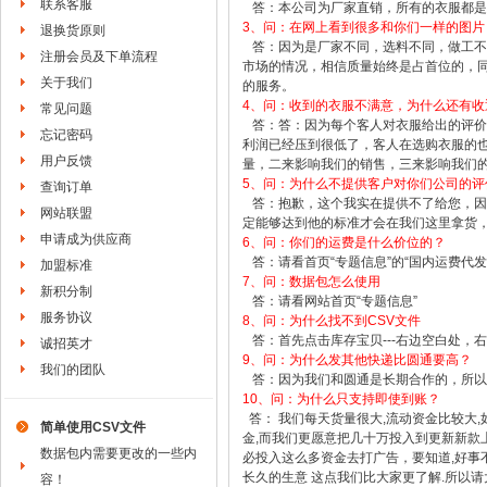
联系客服
答：本公司为厂家直销，所有的衣服都是
3、问：在网上看到很多和你们一样的图片
退换货原则
答：因为是厂家不同，选料不同，做工不
注册会员及下单流程
市场的情况，相信质量始终是占首位的，同
关于我们
的服务。
4、问：收到的衣服不满意，为什么还有收
常见问题
答：答：因为每个客人对衣服给出的评价
忘记密码
利润已经压到很低了，客人在选购衣服的
用户反馈
量，二来影响我们的销售，三来影响我们的
5、问：为什么不提供客户对你们公司的评
查询订单
答：抱歉，这个我实在提供不了给您，因
网站联盟
定能够达到他的标准才会在我们这里拿货
申请成为供应商
6、问：你们的运费是什么价位的？
答：请看首页“专题信息”的“国内运费代发参考”http://w
加盟标准
7、问：数据包怎么使用
新积分制
答：请看网站首页“专题信息”
服务协议
8、问：为什么找不到CSV文件
答：首先点击库存宝贝---右边空白处，右
诚招英才
9、问：为什么发其他快递比圆通要高？
我们的团队
答：因为我们和圆通是长期合作的，所以
10、问：为什么只支持即使到账？
答： 我们每天货量很大,流动资金比较大,
简单使用CSV文件
金,而我们更愿意把几十万投入到更新新款
数据包内需要更改的一些内
必投入这么多资金去打广告，要知道,好事
长久的生意 这点我们比大家更了解.所以请
容！